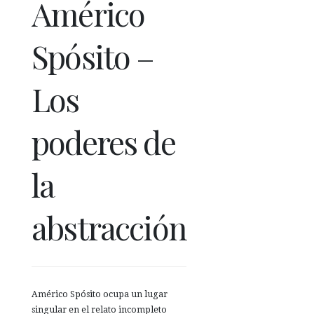
Américo
Spósito –
Los
poderes de
la
abstracción
Américo Spósito ocupa un lugar
singular en el relato incompleto