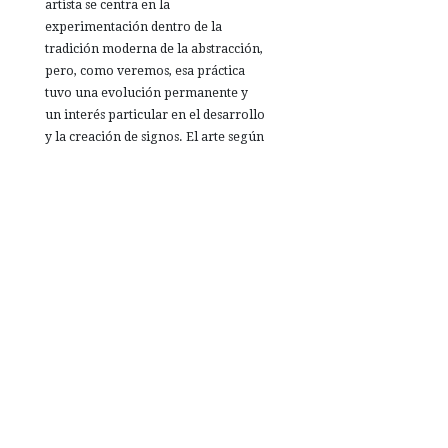
artista se centra en la
experimentación dentro de la
tradición moderna de la abstracción,
pero, como veremos, esa práctica
tuvo una evolución permanente y
un interés particular en el desarrollo
y la creación de signos. El arte según
Américo Spósito fue durante toda su
existencia un individuo habitado,
atravesado por cuestiones y dudas
fundamentales: cuál es el lugar de la
creación artística en la especie
humana, su relación con Dios, la fe
religiosa y la ciencia.
Pasó gran parte de su vida
reflexionando y escribiendo sobre
estos temas, elaborando una teoría
estética que pudiera entender esas
relaciones y que a la vez pudiera