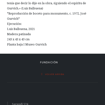
tenía que decir lo dije en la obra, siguiendo el espíritu de
Gurvich.» (Luis Balbuena)
*Reproducción de boceto para monumento, c. 1972, José
Gurvich*
Ejecución:
Luis Balbuena, 2021
Madera patinada
243 x 43 x 43 cm
Planta baja I Museo Gurvich
FUNDACIÓN
VOLVER ARRIBA
Sarandí 524