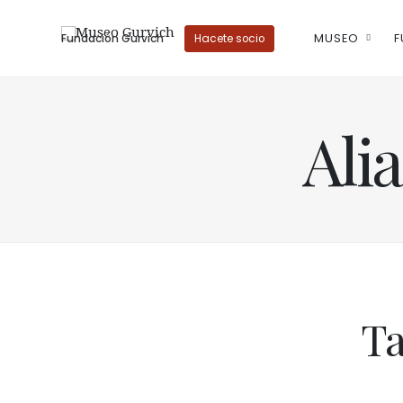
MUSEO
F
Fundación Gurvich
Hacete socio
Alia
Ta