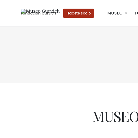
MUSEO
F
Fundación Gurvich
Hacete socio
MUSEOS