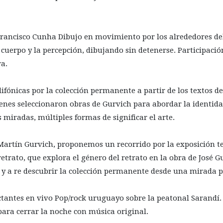
Francisco Cunha Dibujo en movimiento por los alrededores de
l cuerpo y la percepción, dibujando sin detenerse. Participació
ra.
ifónicas por la colección permanente a partir de los textos d
ienes seleccionaron obras de Gurvich para abordar la identid
s miradas, múltiples formas de significar el arte.
 Martín Gurvich, proponemos un recorrido por la exposició
retrato, que explora el género del retrato en la obra de José G
y a re descubrir la colección permanente desde una mirada p
ctantes en vivo Pop/rock uruguayo sobre la peatonal Sarandí.
para cerrar la noche con música original.