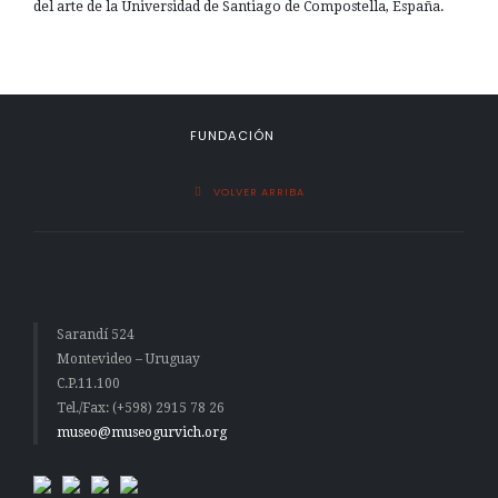
del arte de la Universidad de Santiago de Compostella, España.
FUNDACIÓN
VOLVER ARRIBA
Sarandí 524
Montevideo – Uruguay
C.P.11.100
Tel./Fax: (+598) 2915 78 26
museo@museogurvich.org