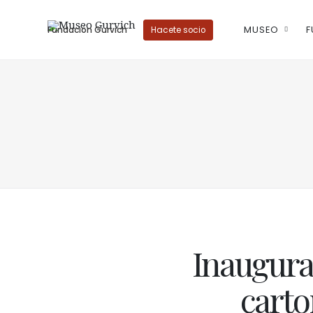
MUSEO
F
Fundación Gurvich
Hacete socio
Inaugura
carto